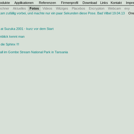
odukte
Applikationen
Referenzen
Firmenprofil
Download
Links
Kontakt
Impr
chner
Aktuelles
Fotos
Videos
Witziges
Placebos
Encryption
Webcam
evy
kam zufällig vorbei, und machte nur ein paar Sekunden diese Pose. Bad Vilbel 19.04.13
One
at Suzuka 2001 - kurz vor dem Start
Anblick kennt man
die Sphinx !!!
ll im Gombe Stream National Park in Tansania