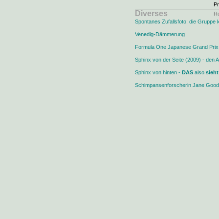
Pr
Diverses
Re
Spontanes Zufallsfoto: die Gruppe 
Venedig-Dämmerung
Formula One Japanese Grand Prix 
Sphinx von der Seite (2009) - den 
Sphinx von hinten -
DAS
also
sieht
Schimpansenforscherin Jane Gooda