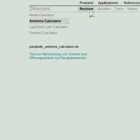
Produkte
Applikationen
Referenze
Diverses
Rechner
Aktuelles
Fotos
Videos
Radio Calculator
Antenna Calculator
LigoWave Link Calculator
Fresnel Calculator
parabolic_antenna_calculator.xls
Tool zur Berechnung von Gewinn und
Öffnungs­winkel von Para­bol­anten­nen.